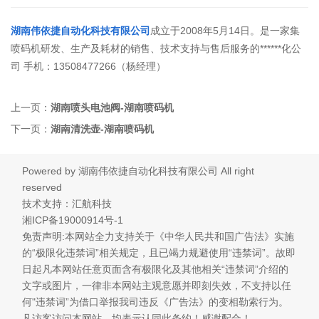
湖南伟依捷自动化科技有限公司
成立于2008年5月14日。是一家集
喷码机研发、生产及耗材的销售、技术支持与售后服务的******化公
司 手机：13508477266（杨经理）
上一页：
湖南喷头电池阀-湖南喷码机
下一页：
湖南清洗壶-湖南喷码机
Powered by
湖南伟依捷自动化科技有限公司
All right
reserved
技术支持：汇航科技
湘ICP备19000914号-1
免责声明:本网站全力支持关于《中华人民共和国广告法》实施
的“极限化违禁词”相关规定，且已竭力规避使用“违禁词”。故即
日起凡本网站任意页面含有极限化及其他相关“违禁词”介绍的
文字或图片，一律非本网站主观意愿并即刻失效，不支持以任
何"违禁词”为借口举报我司违反《广告法》的变相勒索行为。
凡访客访问本网站，均表示认同此条约！感谢配合！