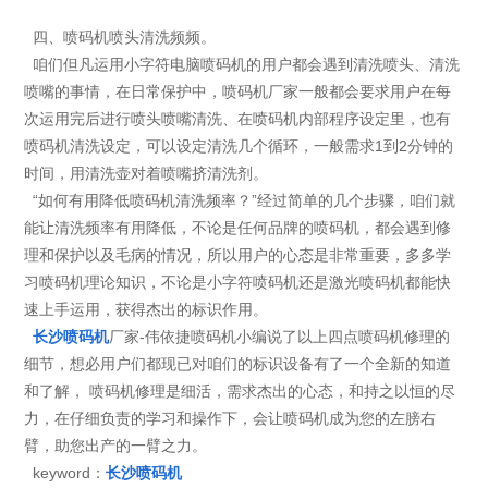
四、喷码机喷头清洗频频。
咱们但凡运用小字符电脑喷码机的用户都会遇到清洗喷头、清洗
喷嘴的事情，在日常保护中，喷码机厂家一般都会要求用户在每
次运用完后进行喷头喷嘴清洗、在喷码机内部程序设定里，也有
喷码机清洗设定，可以设定清洗几个循环，一般需求1到2分钟的
时间，用清洗壶对着喷嘴挤清洗剂。
“如何有用降低喷码机清洗频率？”经过简单的几个步骤，咱们就
能让清洗频率有用降低，不论是任何品牌的喷码机，都会遇到修
理和保护以及毛病的情况，所以用户的心态是非常重要，多多学
习喷码机理论知识，不论是小字符喷码机还是激光喷码机都能快
速上手运用，获得杰出的标识作用。
长沙喷码机
厂家-伟依捷喷码机小编说了以上四点喷码机修理的
细节，想必用户们都现已对咱们的标识设备有了一个全新的知道
和了解， 喷码机修理是细活，需求杰出的心态，和持之以恒的尽
力，在仔细负责的学习和操作下，会让喷码机成为您的左膀右
臂，助您出产的一臂之力。
keyword：
长沙喷码机