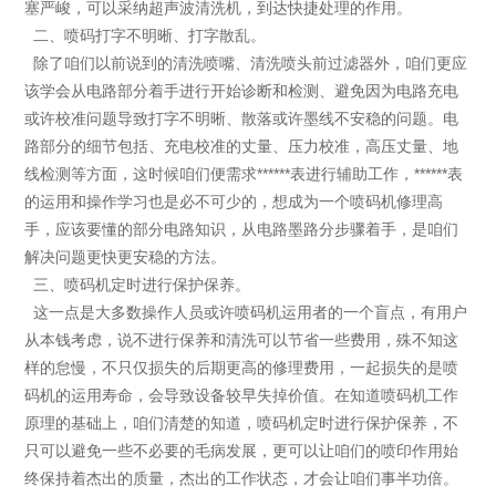
塞严峻，可以采纳超声波清洗机，到达快捷处理的作用。
二、喷码打字不明晰、打字散乱。
除了咱们以前说到的清洗喷嘴、清洗喷头前过滤器外，咱们更应
该学会从电路部分着手进行开始诊断和检测、避免因为电路充电
或许校准问题导致打字不明晰、散落或许墨线不安稳的问题。电
路部分的细节包括、充电校准的丈量、压力校准，高压丈量、地
线检测等方面，这时候咱们便需求******表进行辅助工作，******表
的运用和操作学习也是必不可少的，想成为一个喷码机修理高
手，应该要懂的部分电路知识，从电路墨路分步骤着手，是咱们
解决问题更快更安稳的方法。
三、喷码机定时进行保护保养。
这一点是大多数操作人员或许喷码机运用者的一个盲点，有用户
从本钱考虑，说不进行保养和清洗可以节省一些费用，殊不知这
样的怠慢，不只仅损失的后期更高的修理费用，一起损失的是喷
码机的运用寿命，会导致设备较早失掉价值。在知道喷码机工作
原理的基础上，咱们清楚的知道，喷码机定时进行保护保养，不
只可以避免一些不必要的毛病发展，更可以让咱们的喷印作用始
终保持着杰出的质量，杰出的工作状态，才会让咱们事半功倍。