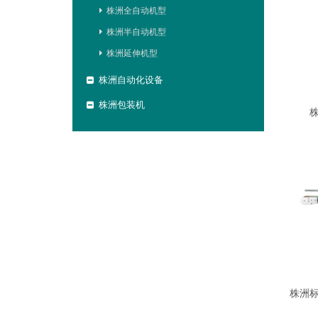
株洲全自动机型
株洲半自动机型
株洲延伸机型
株洲自动化设备
株洲包装机
株洲