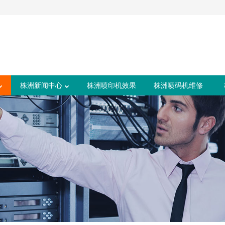
株洲新闻中心
株洲喷印机效果
株洲喷码机维修