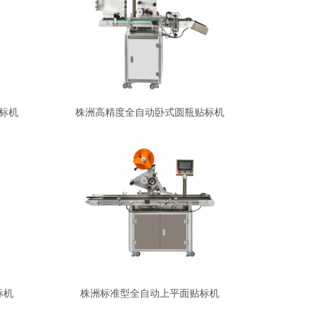
标机
株洲高精度全自动卧式圆瓶贴标机
标机
株洲标准型全自动上平面贴标机