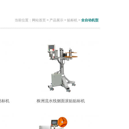
当前位置：
网站首页
>
产品展示
>
贴标机
>
全自动机型
贴标机
株洲流水线侧面滚贴贴标机