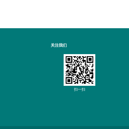
关注我们
扫一扫