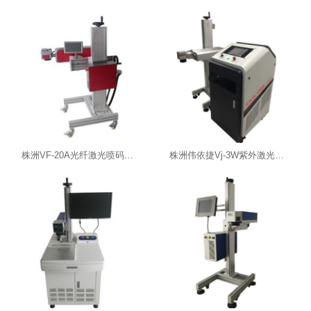
株洲VF-20A光纤激光喷码机-湖南喷码机
株洲伟依捷Vj-3W紫外激光喷码机-湖南激光喷码机